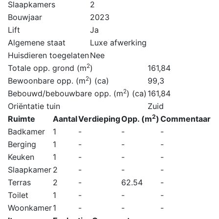
Slaapkamers
2
Bouwjaar
2023
Lift
Ja
Algemene staat
Luxe afwerking
Huisdieren toegelaten
Nee
2
Totale opp. grond (m
)
161,84
2
Bewoonbare opp. (m
) (ca)
99,3
2
Bebouwd/bebouwbare opp. (m
) (ca)
161,84
Oriëntatie tuin
Zuid
2
Ruimte
Aantal
Verdieping
Opp. (m
)
Commentaar
Badkamer
1
-
-
-
Berging
1
-
-
-
Keuken
1
-
-
-
Slaapkamer
2
-
-
-
Terras
2
-
62.54
-
Toilet
1
-
-
-
Woonkamer
1
-
-
-