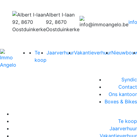
Albert I-laan
92, 8670
inf
Oostduinkerke
Te
Jaarverhuur
Vakantieverhuur
Nieuwbou
koop
Syndic
Contact
Ons kantoor
Boxes & Bikes
Te koop
Jaarverhuur
Vakantieverhuur