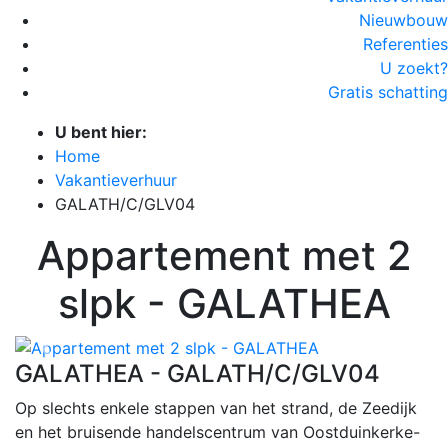
Nieuwbouw
Referenties
U zoekt?
Gratis schatting
U bent hier:
Home
Vakantieverhuur
GALATH/C/GLV04
Appartement met 2
slpk - GALATHEA
Vorige
Volge
GALATHEA - GALATH/C/GLV04
Op slechts enkele stappen van het strand, de Zeedijk
en het bruisende handelscentrum van Oostduinkerke-