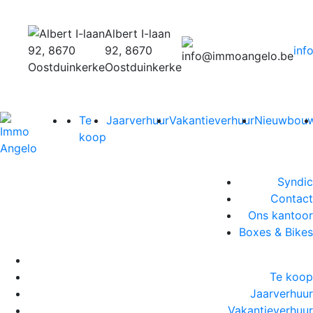
Albert I-laan
92, 8670
inf
Oostduinkerke
Te
Jaarverhuur
Vakantieverhuur
Nieuwbou
koop
Syndic
Contact
Ons kantoor
Boxes & Bikes
Te koop
Jaarverhuur
Vakantieverhuur